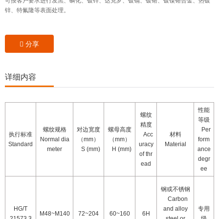
可按客户要求进行发黑、磷化、镀锌、达克罗、镀镉、镀铬、镀镍铬合金、热镀
锌、特氟隆等表面处理。
分享
详细内容
性能
螺纹
等级
精度
螺纹规格
对边宽度
螺母高度
Per
执行标准
Acc
材料
Normal dia
（
mm
）
（
mm
）
form
Standard
uracy
Material
meter
S (mm)
H (mm)
ance
of thr
degr
ead
ee
钢或不锈钢
Carbon
HG/T
and alloy
专用
M48~M140
72~204
60~160
6H
21573.3
steel or
级