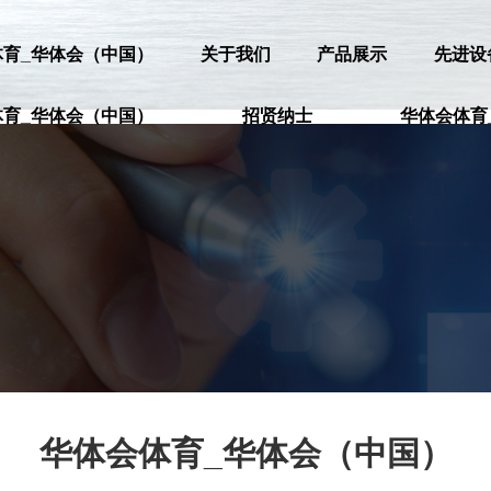
体育_华体会（中国）
关于我们
产品展示
先进设
体育_华体会（中国）
招贤纳士
华体会体育
华体会体育_华体会（中国）