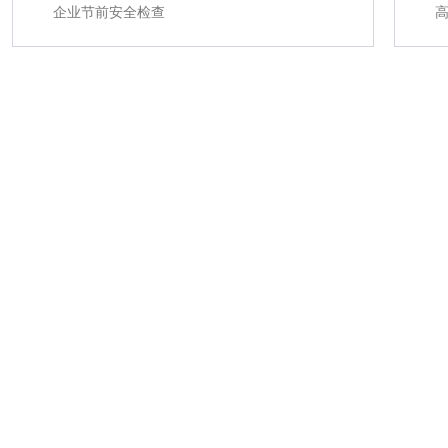
企业节前安全检查