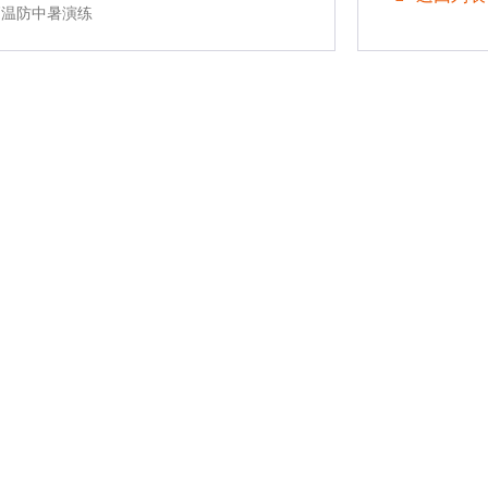
高温防中暑演练