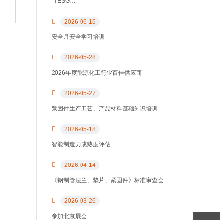
（ESG…
2026-06-16
安全月安全学习培训
2026-05-28
2026年度能源化工行业百佳供应商
2026-05-27
紧固件生产工艺、产品材料基础知识培训
2026-05-18
智能制造力成熟度评估
2026-04-14
《钢制管法兰、垫片、紧固件》标准审查会
2026-03-26
参加北京展会