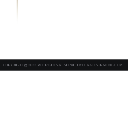
COPYRIGHT @ 2022 ALL RIGHTS RESERVED BY CRAFTSTRADING.COM